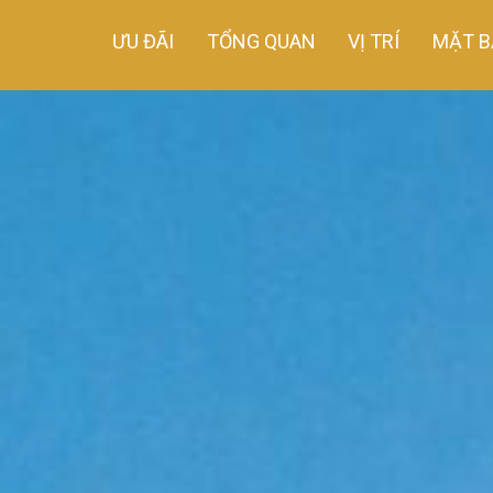
ƯU ĐÃI
TỔNG QUAN
VỊ TRÍ
MẶT B