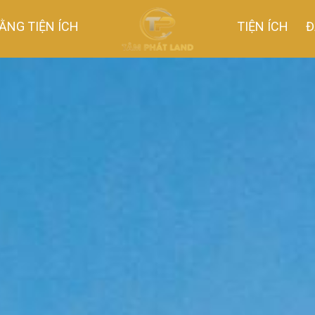
ẰNG TIỆN ÍCH
TIỆN ÍCH
Đ