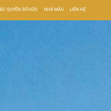
ẶC QUYỀN SỞ HỮU
NHÀ MẪU
LIÊN HỆ