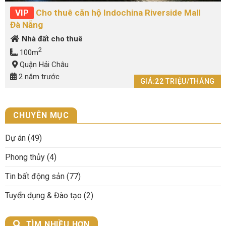
VIP
Cho thuê căn hộ Indochina Riverside Mall
Đà Nẵng
Nhà đất cho thuê
2
100m
Quận Hải Châu
2 năm trước
GIÁ:
22
TRIỆU/THÁNG
CHUYÊN MỤC
Dự án
(49)
Phong thủy
(4)
Tin bất động sản
(77)
Tuyển dụng & Đào tạo
(2)
TÌM NHIỀU HƠN