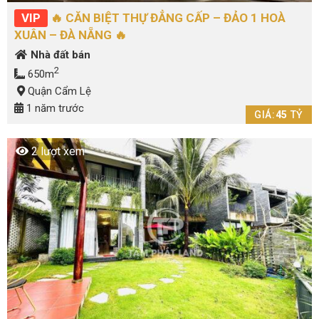
VIP
🔥 CĂN BIỆT THỰ ĐẲNG CẤP – ĐẢO 1 HOÀ
XUÂN – ĐÀ NẴNG 🔥
Nhà đất bán
2
650m
Quận Cẩm Lệ
1 năm trước
GIÁ:
45
TỶ
2 lượt xem