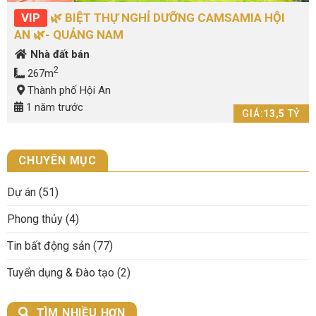
VIP
🌿 BIỆT THỰ NGHỈ DƯỠNG CAMSAMIA HỘI
AN 🌿- QUẢNG NAM
Nhà đất bán
2
267m
Thành phố Hội An
1 năm trước
GIÁ:
13,5
TỶ
CHUYÊN MỤC
Dự án
(51)
Phong thủy
(4)
Tin bất động sản
(77)
Tuyển dụng & Đào tạo
(2)
TÌM NHIỀU HƠN