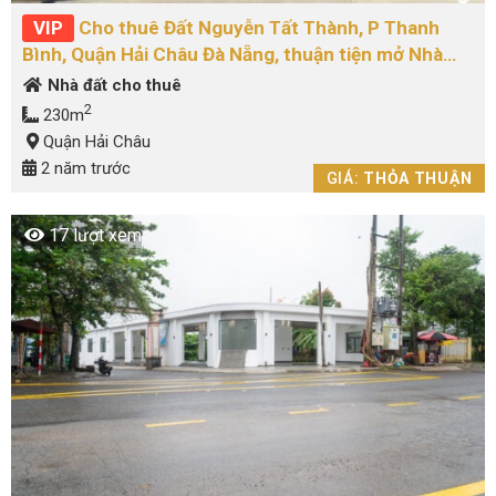
VIP
Cho thuê Đất Nguyễn Tất Thành, P Thanh
Bình, Quận Hải Châu Đà Nẵng, thuận tiện mở Nhà
Hàng, Cà Phê hoặc các dịch vụ khác
Nhà đất cho thuê
2
230m
Quận Hải Châu
2 năm trước
GIÁ:
THỎA THUẬN
17 lượt xem