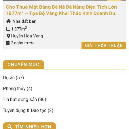
Cho Thuê Mặt Bằng Bà Nà Đà Nẵng Diện Tích Lớn
1877m² – Tọa Độ Vàng Khai Thác Kinh Doanh Du
Lịch
Nhà đất bán
2
1.877m
Huyện Hòa Vang
7 ngày trước
GIÁ:
THỎA THUẬN
CHUYÊN MỤC
Dự án
(57)
Phong thủy
(4)
Tin bất động sản
(86)
Tuyển dụng & Đào tạo
(2)
TÌM NHIỀU HƠN