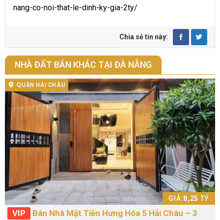
nang-co-noi-that-le-dinh-ky-gia-2ty/
Chia sẻ tin này:
NHÀ ĐẤT BÁN KHÁC TẠI ĐÀ NẴNG
QUẬN HẢI CHÂU
GIÁ:
8,25
TỶ
VIP
Bán Nhà Mặt Tiền Hưng Hóa 5 Hải Châu – 3