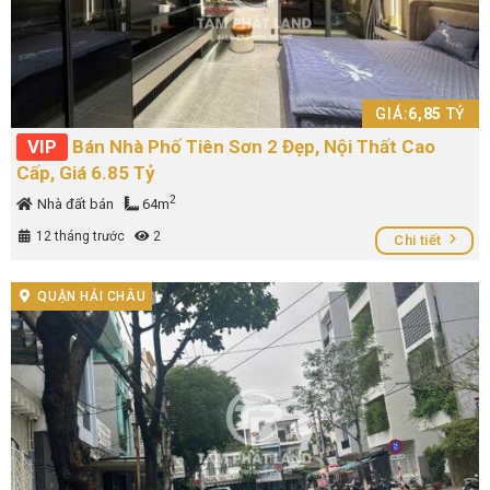
GIÁ:
6,85
TỶ
VIP
Bán Nhà Phố Tiên Sơn 2 Đẹp, Nội Thất Cao
Cấp, Giá 6.85 Tỷ
2
Nhà đất bán
64m
12 tháng trước
2
Chi tiết
QUẬN HẢI CHÂU