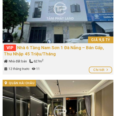
GIÁ:
9,5
TỶ
VIP
Nhà 6 Tầng Nam Sơn 1 Đà Nẵng – Bán Gấp,
Thu Nhập 45 Triệu/Tháng
2
Nhà đất bán
627m
12 tháng trước
11
Chi tiết
QUẬN HẢI CHÂU