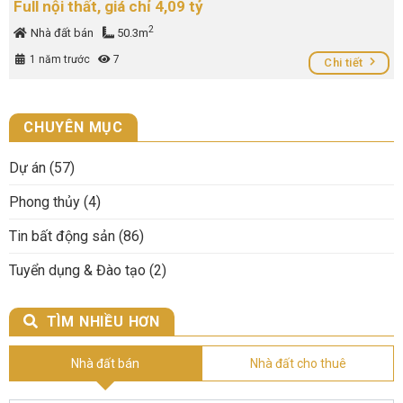
Full nội thất, giá chỉ 4,09 tỷ
2
Nhà đất bán
50.3m
1 năm trước
7
Chi tiết
CHUYÊN MỤC
Dự án
(57)
Phong thủy
(4)
Tin bất động sản
(86)
Tuyển dụng & Đào tạo
(2)
TÌM NHIỀU HƠN
Nhà đất bán
Nhà đất cho thuê