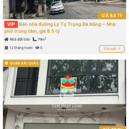
GIÁ:
8,5
TỶ
VIP
Bán nhà đường Lý Tự Trọng Đà Nẵng – Nhà
phố trung tâm, giá 8.5 tỷ
2
Nhà đất bán
79m
12 tháng trước
6
Chi tiết
QUẬN HẢI CHÂU