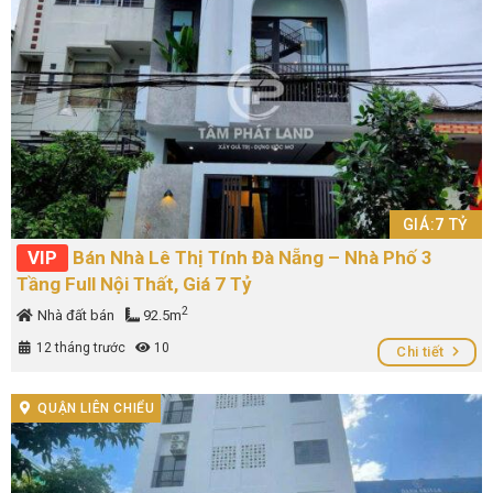
GIÁ:
7
TỶ
VIP
Bán Nhà Lê Thị Tính Đà Nẵng – Nhà Phố 3
Tầng Full Nội Thất, Giá 7 Tỷ
2
Nhà đất bán
92.5m
12 tháng trước
10
Chi tiết
QUẬN LIÊN CHIỂU