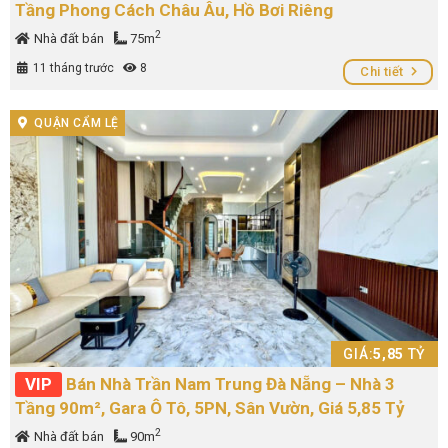
Tầng Phong Cách Châu Âu, Hồ Bơi Riêng
2
Nhà đất bán
75m
11 tháng trước
8
Chi tiết
QUẬN CẨM LỆ
GIÁ:
5,85
TỶ
VIP
Bán Nhà Trần Nam Trung Đà Nẵng – Nhà 3
Tầng 90m², Gara Ô Tô, 5PN, Sân Vườn, Giá 5,85 Tỷ
2
Nhà đất bán
90m