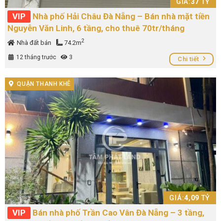
GIÁ:
37
TỶ
VIP
Nhà phố Hải Châu Đà Nẵng – Bán nhà mặt tiền
Nguyễn Văn Linh, 6 tầng, cho thuê 70tr/tháng
2
Nhà đất bán
74.2m
12 tháng trước
3
Chi tiết
QUẬN THANH KHÊ
GIÁ:
4,09
TỶ
VIP
Bán nhà phố Trần Cao Vân Đà Nẵng – 3 tầng,