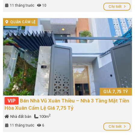
11 tháng trước
10
Chi tiết
QUẬN CẨM LỆ
GIÁ:
7,75
TỶ
VIP
Bán Nhà Vũ Xuân Thiều – Nhà 3 Tầng Mặt Tiền
Hòa Xuân Cẩm Lệ Giá 7,75 Tỷ
2
Nhà đất bán
100m
11 tháng trước
6
Chi tiết