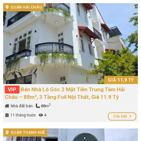
QUẬN HẢI CHÂU
GIÁ:
11,9
TỶ
VIP
Bán Nhà Lô Góc 2 Mặt Tiền Trung Tâm Hải
Châu – 88m², 3 Tầng Full Nội Thất, Giá 11.9 Tỷ
2
Nhà đất bán
88m
11 tháng trước
4
Chi tiết
QUẬN THANH KHÊ