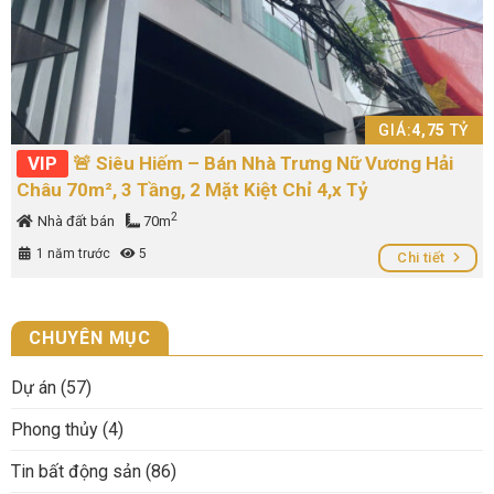
GIÁ:
4,75
TỶ
VIP
🚨 Siêu Hiếm – Bán Nhà Trưng Nữ Vương Hải
Châu 70m², 3 Tầng, 2 Mặt Kiệt Chỉ 4,x Tỷ
2
Nhà đất bán
70m
1 năm trước
5
Chi tiết
CHUYÊN MỤC
Dự án
(57)
Phong thủy
(4)
Tin bất động sản
(86)