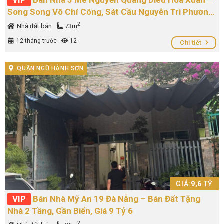
VIP
Bán Nhà 3 Mê Nguyễn Quang Diêu Hoà Xuân –
Song Song Võ Chí Công, Sát Cầu Nguyễn Tri Phương,
Giá 7,75 Tỷ
2
Nhà đất bán
73m
12 tháng trước
12
Chi tiết
QUẬN NGŨ HÀNH SƠN
GIÁ:
9,6
TỶ
VIP
Bán Nhà Mỹ An 19 Đà Nẵng – Bán Đất Tặng
Nhà 2 Tầng, Gần Biển, Giá 9 Tỷ 6
2