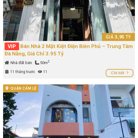
GIÁ:
3,95
TỶ
VIP
Bán Nhà 2 Mặt Kiệt Điện Biên Phủ – Trung Tâm
Đà Nẵng, Giá Chỉ 3.95 Tỷ
2
Nhà đất bán
50m
11 tháng trước
11
Chi tiết
QUẬN CẨM LỆ