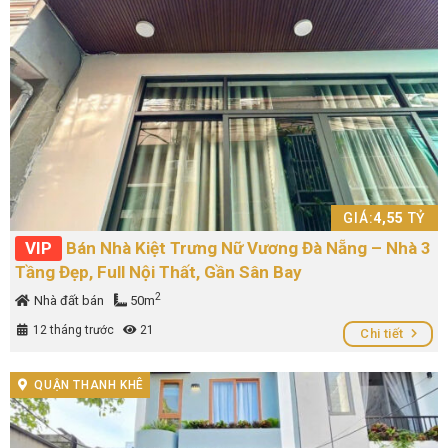
GIÁ:
4,55
TỶ
VIP
Bán Nhà Kiệt Trưng Nữ Vương Đà Nẵng – Nhà 3
Tầng Đẹp, Full Nội Thất, Gần Sân Bay
2
Nhà đất bán
50m
12 tháng trước
21
Chi tiết
QUẬN THANH KHÊ