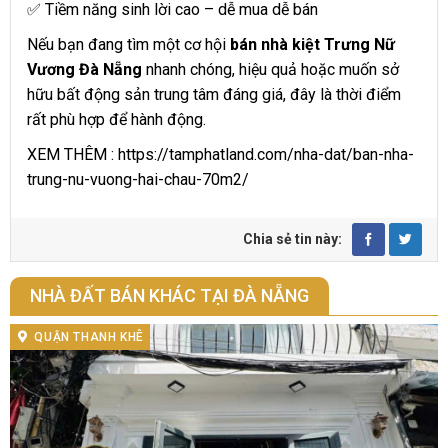
✅ Tiềm năng sinh lời cao – dễ mua dễ bán
Nếu bạn đang tìm một cơ hội
bán nhà kiệt Trưng Nữ
Vương Đà Nẵng
nhanh chóng, hiệu quả hoặc muốn sở
hữu bất động sản trung tâm đáng giá, đây là thời điểm
rất phù hợp để hành động.
XEM THÊM :
https://tamphatland.com/nha-dat/ban-nha-
trung-nu-vuong-hai-chau-70m2/
Chia sẻ tin này:
NHÀ ĐẤT BÁN KHÁC TẠI ĐÀ NẴNG
QUẬN THANH KHÊ