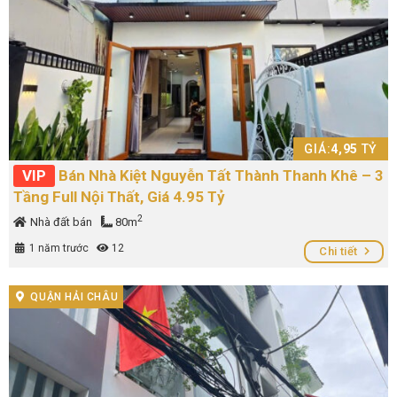
GIÁ:
4,95
TỶ
VIP
Bán Nhà Kiệt Nguyễn Tất Thành Thanh Khê – 3
Tầng Full Nội Thất, Giá 4.95 Tỷ
2
Nhà đất bán
80m
1 năm trước
12
Chi tiết
QUẬN HẢI CHÂU