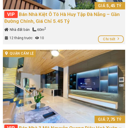
GIÁ:
5,45
TỶ
VIP
Bán Nhà Kiệt Ô Tô Hà Huy Tập Đà Nẵng – Gần
Đường Chính, Giá Chỉ 5.45 Tỷ
2
Nhà đất bán
60m
12 tháng trước
10
Chi tiết
QUẬN CẨM LỆ
GIÁ:
7,75
TỶ