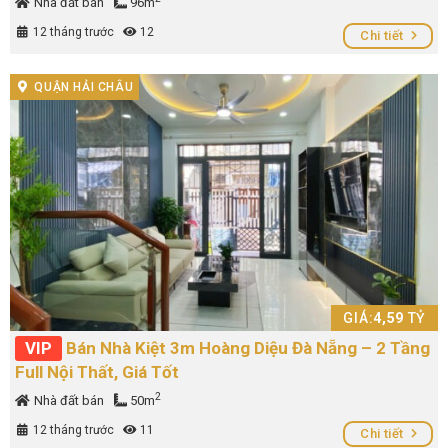
Nhà đất bán
96m
12 tháng trước
12
Chi tiết
QUẬN HẢI CHÂU
GIÁ:
4,59
TỶ
VIP
Bán Nhà Kiệt 3m Hoàng Diệu Đà Nẵng – 2 Tầng
Full Nội Thất, Giá Tốt
2
Nhà đất bán
50m
12 tháng trước
11
Chi tiết