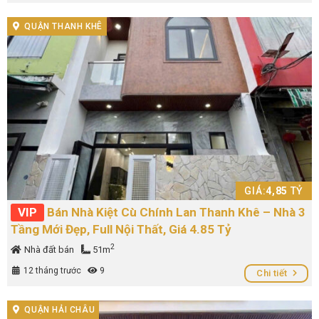
QUẬN THANH KHÊ
GIÁ:
4,85
TỶ
VIP
Bán Nhà Kiệt Cù Chính Lan Thanh Khê – Nhà 3
Tầng Mới Đẹp, Full Nội Thất, Giá 4.85 Tỷ
2
Nhà đất bán
51m
12 tháng trước
9
Chi tiết
QUẬN HẢI CHÂU