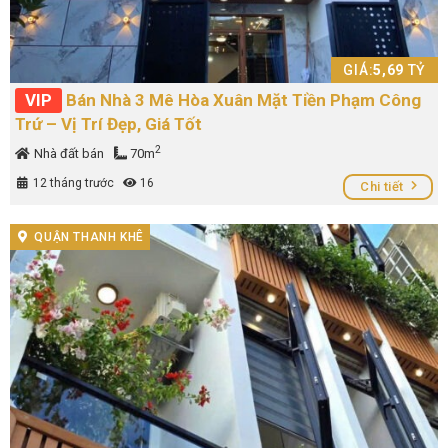
GIÁ:
5,69
TỶ
VIP
Bán Nhà 3 Mê Hòa Xuân Mặt Tiền Phạm Công
Trứ – Vị Trí Đẹp, Giá Tốt
2
Nhà đất bán
70m
12 tháng trước
16
Chi tiết
QUẬN THANH KHÊ