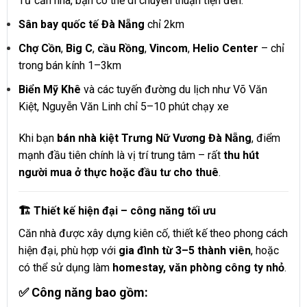
Từ căn nhà, bạn có thể di chuyển thuận tiện đến:
Sân bay quốc tế Đà Nẵng
chỉ 2km
Chợ Cồn
,
Big C
,
cầu Rồng
,
Vincom
,
Helio Center
– chỉ
trong bán kính 1–3km
Biển Mỹ Khê
và các tuyến đường du lịch như Võ Văn
Kiệt, Nguyễn Văn Linh chỉ 5–10 phút chạy xe
Khi bạn
bán nhà kiệt Trưng Nữ Vương Đà Nẵng
, điểm
mạnh đầu tiên chính là vị trí trung tâm – rất
thu hút
người mua ở thực hoặc đầu tư cho thuê
.
🏗 Thiết kế hiện đại – công năng tối ưu
Căn nhà được xây dựng kiên cố, thiết kế theo phong cách
hiện đại, phù hợp với
gia đình từ 3–5 thành viên
, hoặc
có thể sử dụng làm
homestay, văn phòng công ty nhỏ
.
✅ Công năng bao gồm: